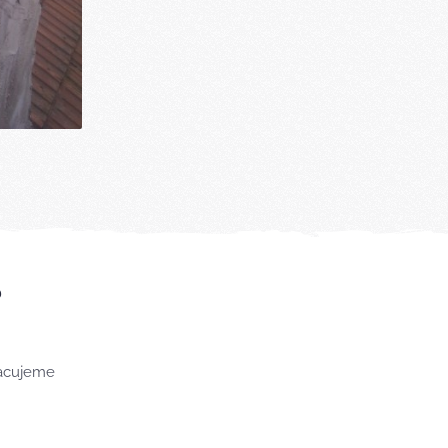
?
racujeme