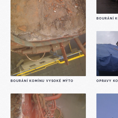
BOURÁNÍ 
BOURÁNÍ KOMÍNU VYSOKÉ MÝTO
OPRAVY K